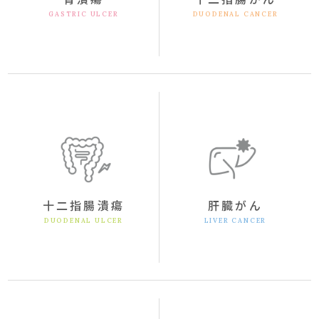
GASTRIC ULCER
DUODENAL CANCER
十二指腸潰瘍
肝臓がん
DUODENAL ULCER
LIVER CANCER