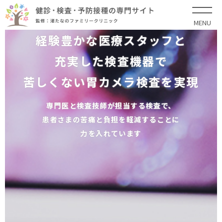
MENU
“検査は自分と愛する人へ贈る
診察・検査・健診の全てに
経験豊かな医療スタッフと
高い専門性と技術による
充実した検査機器で
メッセージカード”
苦しくない胃カメラ検査を実現
悔いのない人生を送るために
医療を提供
年1回、続けてほしい
専門医と検査技師が担当する検査で、
渚たなのファミリークリニックは
患者さまの苦痛と負担を
枚方市・御殿山エリアの
軽減することに
悪くなってから検査を行うのではなく、
住民の皆さまの健康を見守っています
力を入れています
自分の健康状態を常にチェックし、
健康を維持するための検査を
渚たなのファミリークリニックにぜひ
ご相談ください